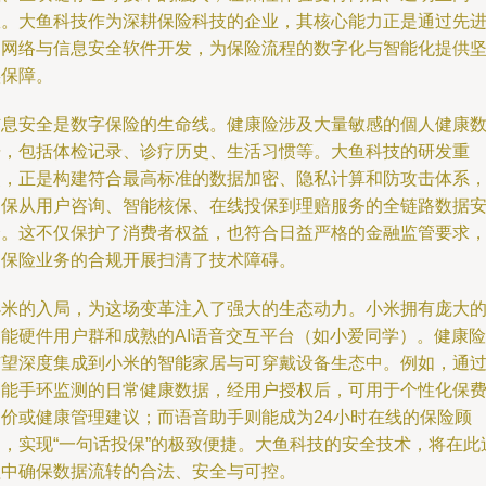
效。大鱼科技作为深耕保险科技的企业，其核心能力正是通过先
的网络与信息安全软件开发，为保险流程的数字化与智能化提供
实保障。
信息安全是数字保险的生命线。健康险涉及大量敏感的個人健康
据，包括体检记录、诊疗历史、生活习惯等。大鱼科技的研发重
点，正是构建符合最高标准的数据加密、隐私计算和防攻击体系
确保从用户咨询、智能核保、在线投保到理赔服务的全链路数据
全。这不仅保护了消费者权益，也符合日益严格的金融监管要求
为保险业务的合规开展扫清了技术障碍。
小米的入局，为这场变革注入了强大的生态动力。小米拥有庞大
智能硬件用户群和成熟的AI语音交互平台（如小爱同学）。健康险
有望深度集成到小米的智能家居与可穿戴设备生态中。例如，通
智能手环监测的日常健康数据，经用户授权后，可用于个性化保
定价或健康管理建议；而语音助手则能成为24小时在线的保险顾
问，实现“一句话投保”的极致便捷。大鱼科技的安全技术，将在此
程中确保数据流转的合法、安全与可控。