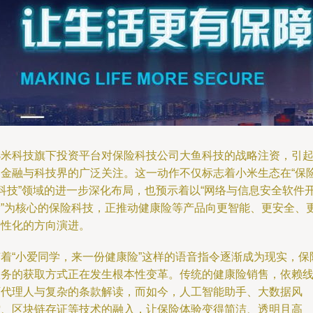
小米科技旗下投资平台对保险科技公司大鱼科技的战略注资，引
了金融与科技界的广泛关注。这一动作不仅标志着小米生态在“保
+科技”领域的进一步深化布局，也预示着以“网络与信息安全软件
发”为核心的保险科技，正推动健康险等产品向更智能、更安全、
个性化的方向演进。
随着“小爱同学，来一份健康险”这样的语音指令逐渐成为现实，保
服务的获取方式正在发生根本性变革。传统的健康险销售，依赖
下代理人与复杂的条款解读，而如今，人工智能助手、大数据风
控、区块链存证等技术的融入，让保险体验变得简洁、透明且高